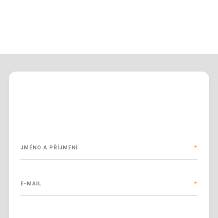
Pokud potřebujete s čímkoliv poradit,
můžete vyplnit kontaktní formulář
JMÉNO A PŘÍJMENÍ
*
E-MAIL
*