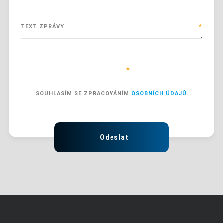
TEXT ZPRÁVY
*
Položky označené hvězdičkou (
*
) jsou povinné.
SOUHLASÍM SE ZPRACOVÁNÍM
OSOBNÍCH ÚDAJŮ
.
SOUHLASÍM
SE
ZPRACOVÁNÍM
Formulář
OSOBNÍCH
ÚDAJŮ
.
se
Odeslat
nepodařilo
odeslat.