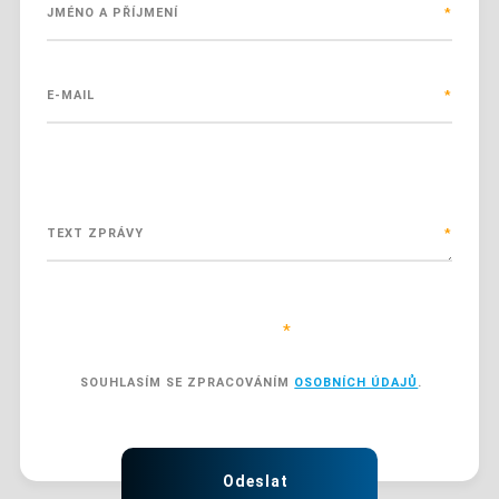
JMÉNO A PŘÍJMENÍ
*
E-MAIL
*
TEXT ZPRÁVY
*
Položky označené hvězdičkou (
*
) jsou povinné.
SOUHLASÍM SE ZPRACOVÁNÍM
OSOBNÍCH ÚDAJŮ
.
SOUHLASÍM
SE
ZPRACOVÁNÍM
Formulář
OSOBNÍCH
ÚDAJŮ
.
se
Odeslat