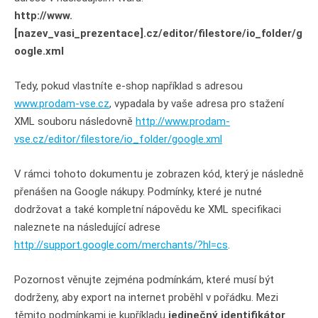
http://www.
[nazev_vasi_prezentace].cz/editor/filestore/io_folder/g
oogle.xml
Tedy, pokud vlastníte e-shop například s adresou
www.prodam-vse.cz
, vypadala by vaše adresa pro stažení
XML souboru následovně
http://www.prodam-
vse.cz/editor/filestore/io_folder/google.xml
V rámci tohoto dokumentu je zobrazen kód, který je následně
přenášen na Google nákupy. Podmínky, které je nutné
dodržovat a také kompletní nápovědu ke XML specifikaci
naleznete na následující adrese
http://support.google.com/merchants/?hl=cs
.
Pozornost věnujte zejména podmínkám, které musí být
dodrženy, aby export na internet proběhl v pořádku. Mezi
těmito podmínkami je kupříkladu
jedinečný identifikátor