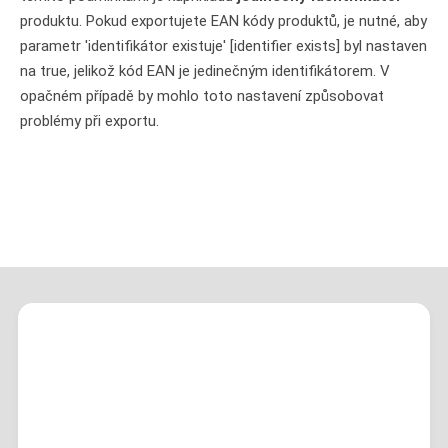
produktu. Pokud exportujete EAN kódy produktů, je nutné, aby
parametr 'identifikátor existuje' [identifier exists] byl nastaven
na true, jelikož kód EAN je jedinečným identifikátorem. V
opačném případě by mohlo toto nastavení způsobovat
problémy při exportu.
Pokud potřebujete s čímkoliv poradit,
můžete vyplnit kontaktní formulář