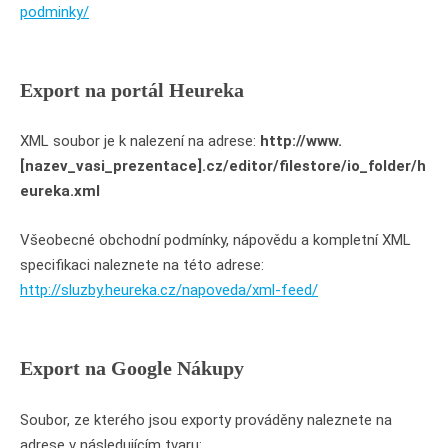
podminky/
Export na portál Heureka
XML soubor je k nalezení na adrese:
http://www.
[nazev_vasi_prezentace].cz/editor/filestore/io_folder/h
eureka.xml
Všeobecné obchodní podmínky, nápovědu a kompletní XML
specifikaci naleznete na této adrese:
http://sluzby.heureka.cz/napoveda/xml-feed/
Export na Google Nákupy
Soubor, ze kterého jsou exporty prováděny naleznete na
adrese v následujícím tvaru: