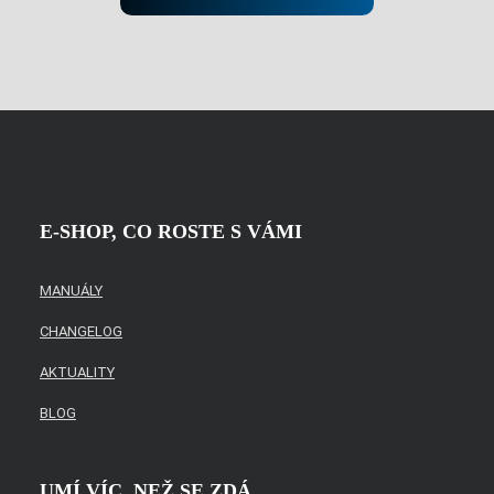
nepodařilo
odeslat.
E-SHOP, CO ROSTE S VÁMI
MANUÁLY
CHANGELOG
AKTUALITY
BLOG
UMÍ VÍC, NEŽ SE ZDÁ