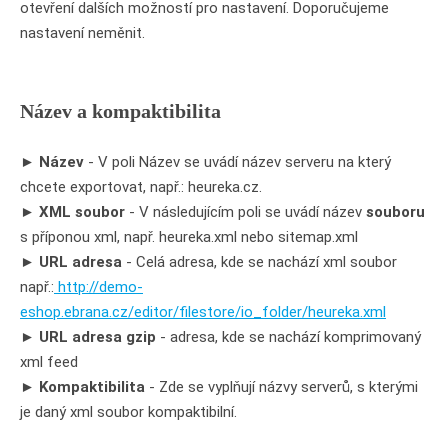
otevření dalších možností pro nastavení. Doporučujeme
nastavení neměnit.
Název a kompaktibilita
►
Název
- V poli Název se uvádí název serveru na který
chcete exportovat, např.: heureka.cz.
►
XML soubor
- V následujícím poli se uvádí název
souboru
s příponou xml, např. heureka.xml nebo sitemap.xml
►
URL adresa
- Celá adresa, kde se nachází xml soubor
např.:
http://demo-
eshop.ebrana.cz/editor/filestore/io_folder/heureka.xml
►
URL adresa gzip
- adresa, kde se nachází komprimovaný
xml feed
►
Kompaktibilita
- Zde se vyplňují názvy serverů, s kterými
je daný xml soubor kompaktibilní.