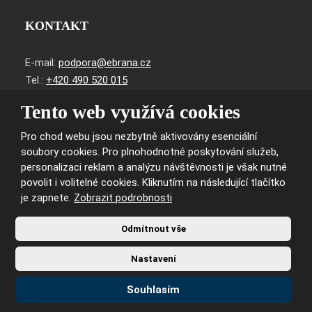
KONTAKT
E-mail:
podpora@ebrana.cz
Tel.:
+420 490 520 015
Tento web využívá cookies
IČ: 25984764
DIČ: CZ25984764
Pro chod webu jsou nezbytně aktivovány esenciální
č. ú.: 1078049001/5500
soubory cookies. Pro plnohodnotné poskytování služeb,
personalizaci reklam a analýzu návštěvnosti je však nutné
povolit i volitelné cookies. Kliknutím na následující tlačítko
je zapnete.
Zobrazit podrobnosti
© 2026, vytvořila eBRÁNA s.r.o.
Odmítnout vše
Mapa stránek
|
Podmínky použití
|
Nastavení cookies
Nastavení
VYROBILA
Souhlasím