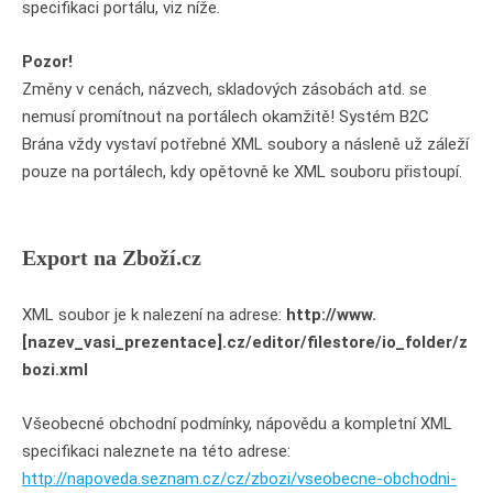
specifikaci portálu, viz níže.
Pozor!
Změny v cenách, názvech, skladových zásobách atd. se
nemusí promítnout na portálech okamžitě! Systém B2C
Brána vždy vystaví potřebné XML soubory a násleně už záleží
pouze na portálech, kdy opětovně ke XML souboru přistoupí.
Export na Zboží.cz
XML soubor je k nalezení na adrese:
http://www.
[nazev_vasi_prezentace].cz/editor/filestore/io_folder/z
bozi.xml
Všeobecné obchodní podmínky, nápovědu a kompletní XML
specifikaci naleznete na této adrese:
http://napoveda.seznam.cz/cz/zbozi/vseobecne-obchodni-