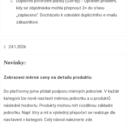
Duplicitní potvrzení platby (GoPay) - Opraven problém,
kdy se objednávka mohla přepnout 2× do stavu
„zaplaceno“. Docházelo k odeslání duplicitního e-mailu
zákazníkovi.
24.1.2026
Novinky:
Zobrazení měrné ceny na detailu produktu
Do platformy jsme přidali podporu měrných jednotek. V každé
kategorii lze nově nastavit měrnou jednotku a u produktů
následně hodnotu. Produkty mohou mít rozdílnou základní
jednotku. Např. litry a ml a výsledný přepočet se realizuje dle
nastavení v kategorii. Celý návod naleznete zde.