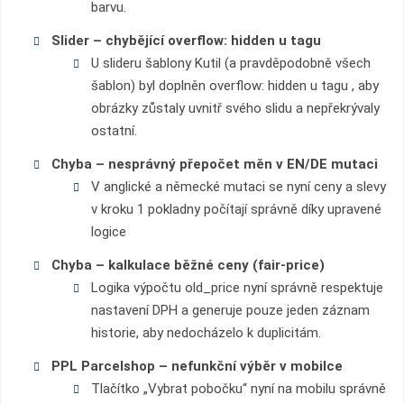
barvu.
Slider – chybějící overflow: hidden u tagu
U slideru šablony Kutil (a pravděpodobně všech
šablon) byl doplněn overflow: hidden u tagu
, aby
obrázky zůstaly uvnitř svého slidu a nepřekrývaly
ostatní.
Chyba – nesprávný přepočet měn v EN/DE mutaci
V anglické a německé mutaci se nyní ceny a slevy
v kroku 1 pokladny počítají správně díky upravené
logice
Chyba – kalkulace běžné ceny (fair-price)
Logika výpočtu old_price nyní správně respektuje
nastavení DPH a generuje pouze jeden záznam
historie, aby nedocházelo k duplicitám.
PPL Parcelshop – nefunkční výběr v mobilce
Tlačítko „Vybrat pobočku“ nyní na mobilu správně