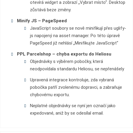
otevírá widget a zobrazí „Vybrat místo“. Desktop
zůstává beze změny.
Minify JS – PageSpeed
JavaScript soubory se nově minifikují přes uglify-
js napojený na asset manager. Po této úpravě
PageSpeed již nehlásí „Minifikujte JavaScript“
PPL Parcelshop – chyba exportu do Heliosu
Objednávky s výběrem pobočky, která
neodpovídala standardu Heliosu, se nepřenášely
Upravená integrace kontroluje, zda vybraná
pobočka patří zvolenému dopravci, a zabraňuje
chybovému exportu.
Neplatné objednávky se nyní jen označí jako
expedované, aniž by se odesílal email.