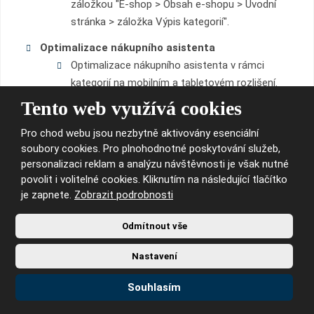
záložkou "E-shop > Obsah e-shopu > Úvodní
stránka > záložka Výpis kategorií".
Optimalizace nákupního asistenta
Optimalizace nákupního asistenta v rámci
kategorií na mobilním a tabletovém rozlišení.
Tento web využívá cookies
Šablona Kutil.
Pro chod webu jsou nezbytně aktivovány esenciální
Opravy:
soubory cookies. Pro plnohodnotné poskytování služeb,
personalizaci reklam a analýzu návštěvnosti je však nutné
Skrytí pole pro GA
povolit i volitelné cookies. Kliknutím na následující tlačítko
je zapnete.
V administraci e-shopu bylo odebráno pole pro
Zobrazit podrobnosti
Google Analytics (již neaktuální Universal
Odmítnout vše
Analytics).
Pro propojení e-shopu s Google Analytics 4
Nastavení
standardně využíváme Google Tag Manager.
Souhlasím
Zobrazený akordeon "Soubory ke stažení"