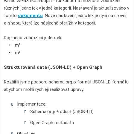
vazbu zákazníků a doplnili funkčnost o možnost zobrazení
různých jednotek v jedné kategorii. Nastavení je aktualizováno v
tomto
dokumentu
. Nové nastavení jednotek je nyní na úrovni
e-shopu, které lze následně přetížit v kategorii.
Doplněno zobrazení jednotek:
• m²
• m³
Strukturovaná data (JSON-LD) + Open Graph
Rozšířili jsme podporu schema.org o formát JSON-LD formátu,
abychom mohli rychleji realizovat úpravy.
Implementace:
Schema.org/Product (JSON-LD)
Open Graph metadata
Obsahuje: