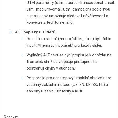
UTM parametry (utm_source=transactional-email,
utm_medium=email, utm_campaign) podle typu
e-mailu, což umožňuje sledovat návštěvnost a
konverze z těchto e-mailů.
ALT popisky u sliderů
Do editoru sliderů (/editor/slider_slide) byl přidán
input „Alternativní popisek“ pro každý slider.
Vyplněný ALT text se nyní propisuje k obrázku na
frontend, čímž se zlepšuje přístupnost a
odstraňují chyby v auditech.
Podpora je pro desktopový i mobilní obrázek, pro
všechny základní mutace (CZ, EN, DE, SK, PL) a
šablony Classic, Butterfly a Kutil.
Opravy: