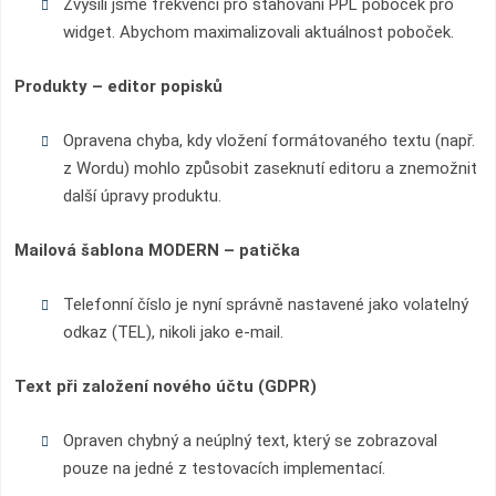
Zvýšili jsme frekvenci pro stahování PPL poboček pro
widget. Abychom maximalizovali aktuálnost poboček.
Produkty – editor popisků
Opravena chyba, kdy vložení formátovaného textu (např.
z Wordu) mohlo způsobit zaseknutí editoru a znemožnit
další úpravy produktu.
Mailová šablona MODERN – patička
Telefonní číslo je nyní správně nastavené jako volatelný
odkaz (TEL), nikoli jako e-mail.
Text při založení nového účtu (GDPR)
Opraven chybný a neúplný text, který se zobrazoval
pouze na jedné z testovacích implementací.