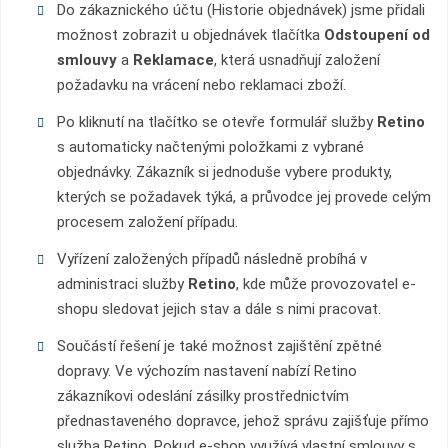
Do zákaznického účtu (Historie objednávek) jsme přidali
možnost zobrazit u objednávek tlačítka
Odstoupení od
smlouvy
a
Reklamace
, která usnadňují založení
požadavku na vrácení nebo reklamaci zboží.
Po kliknutí na tlačítko se otevře formulář služby
Retino
s automaticky načtenými položkami z vybrané
objednávky. Zákazník si jednoduše vybere produkty,
kterých se požadavek týká, a průvodce jej provede celým
procesem založení případu.
Vyřízení založených případů následně probíhá v
administraci služby
Retino
, kde může provozovatel e-
shopu sledovat jejich stav a dále s nimi pracovat.
Součástí řešení je také možnost zajištění zpětné
dopravy. Ve výchozím nastavení nabízí Retino
zákazníkovi odeslání zásilky prostřednictvím
přednastaveného dopravce, jehož správu zajišťuje přímo
služba Retino. Pokud e-shop využívá vlastní smlouvy s