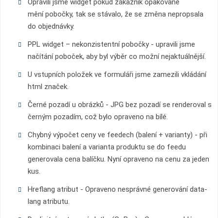
Opravili jsme widget pokud zákazník opakovaně
mění pobočky, tak se stávalo, že se změna nepropsala
do objednávky.
PPL widget – nekonzistentní pobočky - upravili jsme
načítání poboček, aby byl
výběr co možní nejaktuálnější.
U vstupních položek ve formuláři jsme zamezili vkládání
html značek.
Černé pozadí u obrázků - JPG bez pozadí se renderoval s
černým pozadím, což bylo opraveno na bílé.
Chybný výpočet ceny ve feedech (balení + varianty) - při
kombinaci balení a varianta produktu se do feedu
generovala cena balíčku. Nyní opraveno na cenu za jeden
kus.
Hreflang atribut - Opraveno nesprávné generování data-
lang atributu.