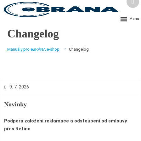
Vyh
Rozbalení
menu
Changelog
Manuály pro eBRÁNA e-shop
Changelog
9. 7. 2026
Novinky
Podpora založení reklamace a odstoupení od smlouvy
přes Retino