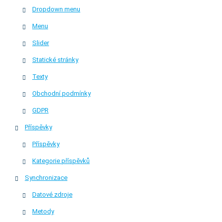
Dropdown menu
Menu
Slider
Statické stránky
Texty
Obchodní podmínky
GDPR
Příspěvky
Příspěvky
Kategorie příspěvků
Synchronizace
Datové zdroje
Metody