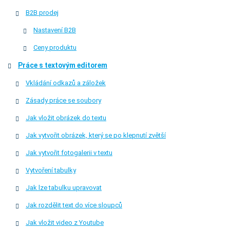
B2B prodej
Nastavení B2B
Ceny produktu
Práce s textovým editorem
Vkládání odkazů a záložek
Zásady práce se soubory
Jak vložit obrázek do textu
Jak vytvořit obrázek, který se po klepnutí zvětší
Jak vytvořit fotogalerii v textu
Vytvoření tabulky
Jak lze tabulku upravovat
Jak rozdělit text do více sloupců
Jak vložit video z Youtube