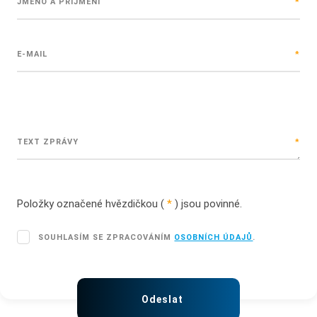
JMÉNO A PŘÍJMENÍ
*
E-MAIL
*
TEXT ZPRÁVY
*
Položky označené hvězdičkou (
*
) jsou povinné.
SOUHLASÍM
SOUHLASÍM SE ZPRACOVÁNÍM
OSOBNÍCH ÚDAJŮ
.
SE
ZPRACOVÁNÍM
OSOBNÍCH
Formulář
ÚDAJŮ
.
se
Odeslat
nepodařilo