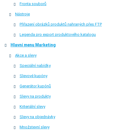
Fronta souborů
Nástroje
Přiřazení obrázků produktů nahraných přes FTP
Legenda pro export produktového katalogu
Hlavní menu Marketing
Akce a slevy
Speciální nabídky
Slevové kupóny
Generátor kupónů
Slevy na produkty
Kriteriální slevy
Slevy na objednávky
Množstevní slevy