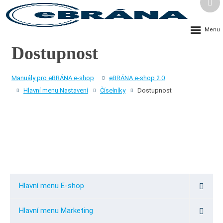
Vyh
Rozbalení
menu
Dostupnost
Manuály pro eBRÁNA e-shop
eBRÁNA e-shop 2.0
Hlavní menu Nastavení
Číselníky
Dostupnost
Hlavní menu E-shop
Hlavní menu Marketing