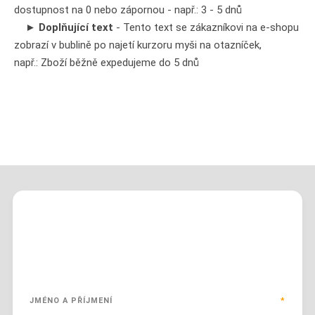
dostupnost na 0 nebo zápornou - např.: 3 - 5 dnů
►
Doplňující text
- Tento text se zákazníkovi na e-shopu
zobrazí v bublině po najetí kurzoru myši na otazníček,
např.: Zboží běžně expedujeme do 5 dnů
Pokud potřebujete s čímkoliv poradit,
můžete vyplnit kontaktní formulář
JMÉNO A PŘÍJMENÍ
*