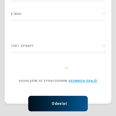
E-MAIL
*
TEXT ZPRÁVY
*
Položky označené hvězdičkou (
*
) jsou povinné.
SOUHLASÍM SE ZPRACOVÁNÍM
OSOBNÍCH ÚDAJŮ
.
SOUHLASÍM
SE
ZPRACOVÁNÍM
Formulář
OSOBNÍCH
ÚDAJŮ
.
se
Odeslat
nepodařilo