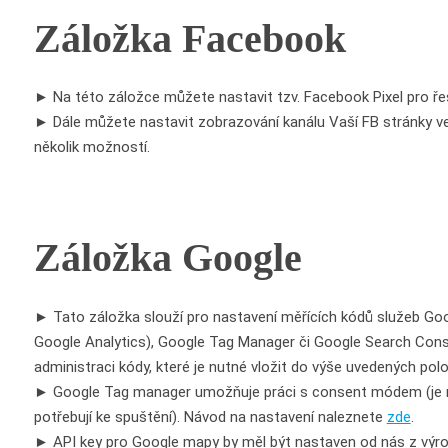
Záložka Facebook
► Na této záložce můžete nastavit tzv. Facebook Pixel pro řeš
► Dále můžete nastavit zobrazování kanálu Vaší FB stránky
několik možností.
Záložka Google
► Tato záložka slouží pro nastavení měřících kódů služeb Googl
Google Analytics), Google Tag Manager či Google Search Consol
administraci kódy, které je nutné vložit do výše uvedených pol
► Google Tag manager umožňuje práci s consent módem (je 
potřebují ke spuštění). Návod na nastavení naleznete
zde
.
► API key pro Google mapy by měl být nastaven od nás z výr