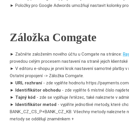
► Položky pro Google Adwords umožňují nastavit kolonky pro 
Záložka Comgate
► Začněte založením nového účtu u Comgate na stránce:
Reg
provedou celým procesem nastavení na straně jejich klientské 
► V editoru e-shopu je první krok nastavení samotné platby v
Ostatní propojení -> Záložka Comgate.
►
URL rozhraní
- zde vyplňte hodnotu https://payments.com
►
Identifikátor obchodu
- zde vyplňte 6 místné číslo najdete
►
Tajný kód
- zde se vyplňuje řetězec, také naleznete v admin
►
Identifikátor metod
- vyplňte jednotlivé metody, které chc
BANK_CZ_CS_P+BANK_CZ_KB. Všechny metody naleznete na prv
metody se oddělují znaménkem +