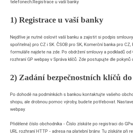
telefonech.Registrace u vaší banky
1) Registrace u vaší banky
Nejdříve je nutné oslovit vaší banku a zajistit si podpis smlo
spořitelna) pro CZ i SK. ČSOB pro SK, Komerční banka pro CZ, 
formuláře najdete na zde. Po obdržení smlouvy a podkladů od G
rozhraní GP webpay v Správa klíčů. Zde postupujte dle pokynů o
2) Zadání bezpečnostních klíčů do
Po dohodě na podmínkách s bankou kontaktujte vašeho obchodn
shopu, ale drobnou pomoc výroby, budete potřebovat. Nastaven
webpay.
Přidělené číslo obchodníka - Číslo získáte po registraci do GP
URL rozhraní HTTP - adresa na platební brány. Tu získáte při r