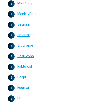
MailChimp
MonkeyData
Seznam
Smartsupp
Srovname
Zasilkovna
Fakturoid
Deepl
Ecomail
PPL