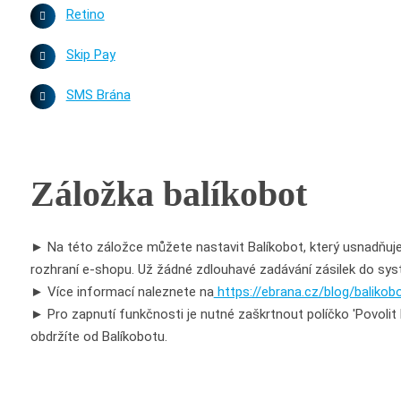
Retino
Skip Pay
SMS Brána
Záložka balíkobot
► Na této záložce můžete nastavit Balíkobot, který usnadňuje p
rozhraní e-shopu. Už žádné zdlouhavé zadávání zásilek do sy
► Více informací naleznete na
https://ebrana.cz/blog/baliko
► Pro zapnutí funkčnosti je nutné zaškrtnout políčko 'Povolit ba
obdržíte od Balíkobotu.