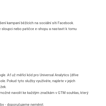
ení kampaní běžících na sociální síti Facebook.
 ve sloupci nebo patičce e-shopu a nastavit k tomu
e. Ať už měřící kód pro Universal Analytics (dříve
e. Pokud tyto služby využíváte, najdete v jejich
ožek.
možné navolit ke každým značkám v GTM souhlas, který
oby - doporučujeme neměnit.