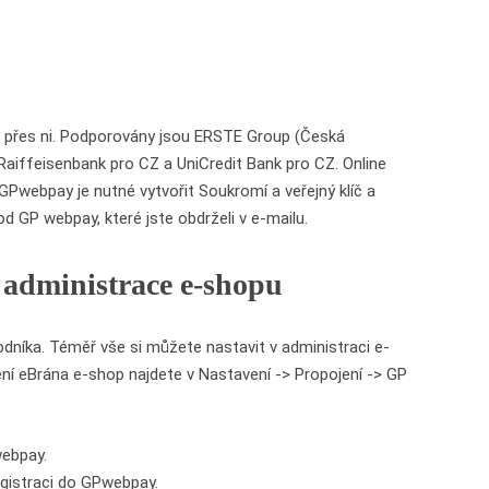
uvy přes ni. Podporovány jsou ERSTE Group (Česká
Raiffeisenbank pro CZ a UniCredit Bank pro CZ. Online
Pwebpay je nutné vytvořit Soukromí a veřejný klíč a
d GP webpay, které jste obdrželi v e-mailu.
 administrace e-shopu
íka. Téměř vše si můžete nastavit v administraci e-
í eBrána e-shop najdete v Nastavení -> Propojení -> GP
webpay.
egistraci do GPwebpay.