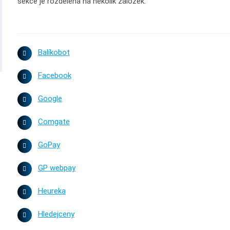
sekce je rozdělena na několik záložek:
Balíkobot
Facebook
Google
Comgate
GoPay
GP webpay
Heureka
Hledejceny