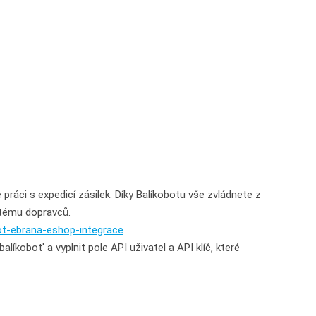
ráci s expedicí zásilek. Díky Balíkobotu vše zvládnete z
stému dopravců.
bot-ebrana-eshop-integrace
líkobot' a vyplnit pole API uživatel a API klíč, které