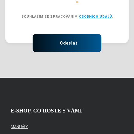
Položky označené hvězdičkou (
*
) jsou povinné.
SOUHLASÍM SE ZPRACOVÁNÍM
OSOBNÍCH ÚDAJŮ
.
SOUHLASÍM
SE
ZPRACOVÁNÍM
Formulář
OSOBNÍCH
ÚDAJŮ
.
se
Odeslat
nepodařilo
odeslat.
E-SHOP, CO ROSTE S VÁMI
MANUÁLY