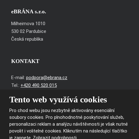
eBRÁNA s.r.o.
Milheimova 1010
530 02 Pardubice
Česká republika
KONTAKT
E-mail:
podpora@ebrana.cz
Tel.:
+420 490 520 015
Tento web využívá cookies
IČ: 25984764
DIČ: CZ25984764
Pro chod webu jsou nezbytně aktivovány esenciální
č. ú.: 1078049001/5500
soubory cookies. Pro plnohodnotné poskytování služeb,
personalizaci reklam a analýzu návštěvnosti je však nutné
povolit i volitelné cookies. Kliknutím na následující tlačítko
je zapnete.
Zobrazit podrobnosti