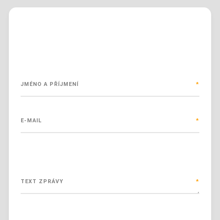
Pokud potřebujete s čímkoliv poradit,
můžete vyplnit kontaktní formulář
JMÉNO A PŘÍJMENÍ
*
E-MAIL
*
TEXT ZPRÁVY
*