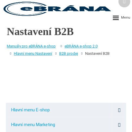
Vyh
Rozbalení
menu
Nastavení B2B
Manuály pro eBRÁNA e-shop
eBRÁNA e-shop 2.0
Hlavní menu Nastavení
B2B prodej
Nastavení B2B
Hlavní menu E-shop
Hlavní menu Marketing