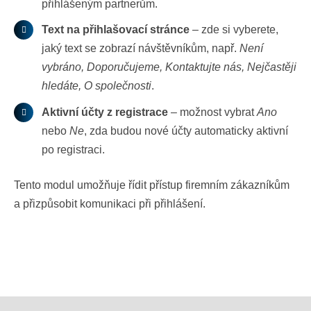
přihlášeným partnerům.
Text na přihlašovací stránce
– zde si vyberete,
jaký text se zobrazí návštěvníkům, např.
Není
vybráno, Doporučujeme, Kontaktujte nás, Nejčastěji
hledáte, O společnosti
.
Aktivní účty z registrace
– možnost vybrat
Ano
nebo
Ne
, zda budou nové účty automaticky aktivní
po registraci.
Tento modul umožňuje řídit přístup firemním zákazníkům
a přizpůsobit komunikaci při přihlášení.