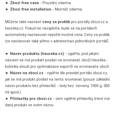
►
Zbozi free case
- Pouzdro zdarma.
►
Zbozi free installation
- Montáž zdarma.
Můžete také nastavit
ceny za proklik
pro portály zbozi.cz a
heureka.cz. Pokud nic nevyplníte, bude se na portálech
automaticky nastavovat nejnižší možná cena. Ceny za proklik
lze nastavovat také přímo v administraci jednotlivých portálů.
►
Název produktu (heureka.cz)
- vyplňte, pod jakým
názvem se má produkt posílat na srovnavač zboží Heuréka -
kolonka slouží pro optimalizace exportů na srovnavače zboží
►
Název na zbozi.cz
- vyplňte dle pravidel portálu zbozi.cz,
jak se má produkt posílat na tento srovnavač (pouze základní
název produktu bez přívlastků - tedy bez: červený, 1000 g, 500
ml apod.)
►
Přívlastky pro zbozi.cz
- sem vyplňte přívlastky, které má
daný produkt ve svém názvu