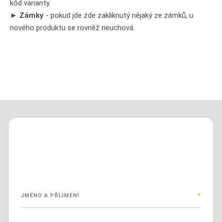
kód varianty.
►
Zámky
- pokud jde zde zakliknutý nějaký ze zámků, u
nového produktu se rovněž neuchová.
Pokud potřebujete s čímkoliv poradit,
můžete vyplnit kontaktní formulář
JMÉNO A PŘÍJMENÍ
*