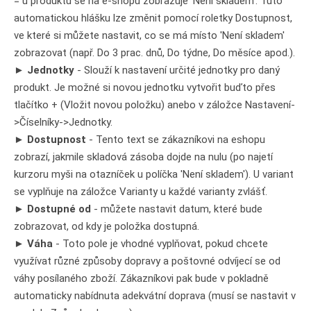
= u produktu se na e-shopu zobrazuje 'Není skladem'. Tuto
automatickou hlášku lze změnit pomocí roletky Dostupnost,
ve které si můžete nastavit, co se má místo 'Není skladem'
zobrazovat (např. Do 3 prac. dnů, Do týdne, Do měsíce apod.).
►
Jednotky
- Slouží k nastavení určité jednotky pro daný
produkt. Je možné si novou jednotku vytvořit buďto přes
tlačítko + (Vložit novou položku) anebo v záložce Nastavení-
>Číselníky->Jednotky.
►
Dostupnost
- Tento text se zákazníkovi na eshopu
zobrazí, jakmile skladová zásoba dojde na nulu (po najetí
kurzoru myši na otazníček u políčka 'Není skladem'). U variant
se vyplňuje na záložce Varianty u každé varianty zvlášť.
►
Dostupné od
- můžete nastavit datum, které bude
zobrazovat, od kdy je položka dostupná.
►
Váha
- Toto pole je vhodné vyplňovat, pokud chcete
využívat různé způsoby dopravy a poštovné odvíjecí se od
váhy posílaného zboží. Zákazníkovi pak bude v pokladně
automaticky nabídnuta adekvátní doprava (musí se nastavit v