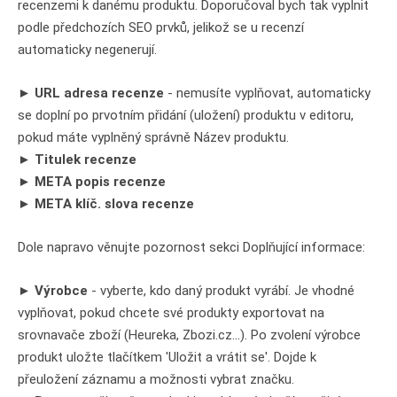
recenzemi k danému produktu. Doporučoval bych tak vyplnit
podle předchozích SEO prvků, jelikož se u recenzí
automaticky negenerují.
►
URL adresa recenze
- nemusíte vyplňovat, automaticky
se doplní po prvotním přidání (uložení) produktu v editoru,
pokud máte vyplněný správně Název produktu.
►
Titulek recenze
► META popis recenze
► META klíč. slova recenze
Dole napravo věnujte pozornost sekci Doplňující informace:
►
Výrobce
- vyberte, kdo daný produkt vyrábí. Je vhodné
vyplňovat, pokud chcete své produkty exportovat na
srovnavače zboží (Heureka, Zbozi.cz...). Po zvolení výrobce
produkt uložte tlačítkem 'Uložit a vrátit se'. Dojde k
přeuložení záznamu a možnosti vybrat značku.