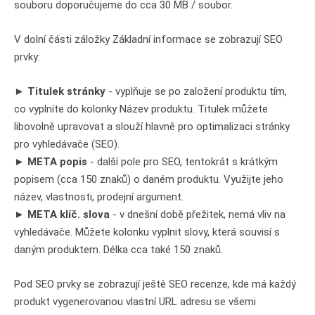
souboru doporučujeme do cca 30 MB / soubor.
V dolní části záložky Základní informace se zobrazují SEO
prvky:
►
Titulek stránky
- vyplňuje se po založení produktu tím,
co vyplníte do kolonky Název produktu. Titulek můžete
libovolně upravovat a slouží hlavně pro optimalizaci stránky
pro vyhledávače (SEO).
►
META popis
- další pole pro SEO, tentokrát s krátkým
popisem (cca 150 znaků) o daném produktu. Využijte jeho
název, vlastnosti, prodejní argument.
►
META klíč. slova
- v dnešní době přežitek, nemá vliv na
vyhledávače. Můžete kolonku vyplnit slovy, která souvisí s
daným produktem. Délka cca také 150 znaků.
Pod SEO prvky se zobrazují ještě SEO recenze, kde má každý
produkt vygenerovanou vlastní URL adresu se všemi