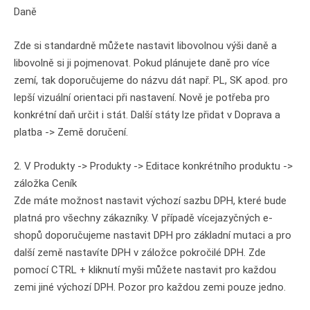
Daně
Zde si standardně můžete nastavit libovolnou výši daně a
libovolně si ji pojmenovat. Pokud plánujete daně pro více
zemí, tak doporučujeme do názvu dát např. PL, SK apod. pro
lepší vizuální orientaci při nastavení. Nově je potřeba pro
konkrétní daň určit i stát. Další státy lze přidat v Doprava a
platba -> Země doručení.
2. V Produkty -> Produkty -> Editace konkrétního produktu ->
záložka Ceník
Zde máte možnost nastavit výchozí sazbu DPH, které bude
platná pro všechny zákazníky. V případě vícejazyčných e-
shopů doporučujeme nastavit DPH pro základní mutaci a pro
další země nastavíte DPH v záložce pokročilé DPH. Zde
pomocí CTRL + kliknutí myši můžete nastavit pro každou
zemi jiné výchozí DPH. Pozor pro každou zemi pouze jedno.