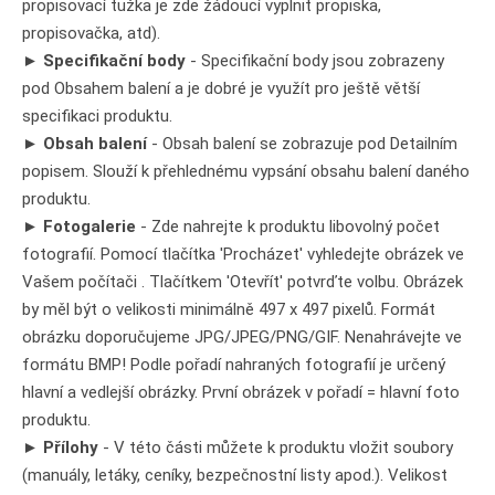
propisovací tužka je zde žádoucí vyplnit propiska,
propisovačka, atd).
►
Specifikační body
- Specifikační body jsou zobrazeny
pod Obsahem balení a je dobré je využít pro ještě větší
specifikaci produktu.
►
Obsah balení
- Obsah balení se zobrazuje pod Detailním
popisem. Slouží k přehlednému vypsání obsahu balení daného
produktu.
►
Fotogalerie
- Zde nahrejte k produktu libovolný počet
fotografií. Pomocí tlačítka 'Procházet' vyhledejte obrázek ve
Vašem počítači . Tlačítkem 'Otevřít' potvrďte volbu. Obrázek
by měl být o velikosti minimálně 497 x 497 pixelů. Formát
obrázku doporučujeme JPG/JPEG/PNG/GIF. Nenahrávejte ve
formátu BMP! Podle pořadí nahraných fotografií je určený
hlavní a vedlejší obrázky. První obrázek v pořadí = hlavní foto
produktu.
►
Přílohy
- V této části můžete k produktu vložit soubory
(manuály, letáky, ceníky, bezpečnostní listy apod.). Velikost