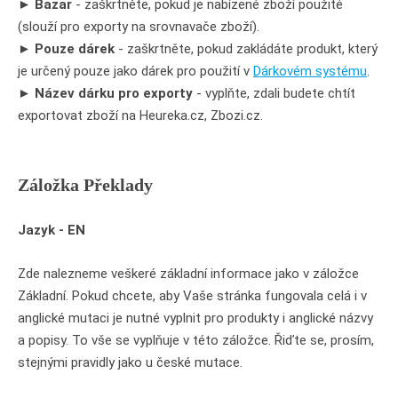
►
Bazar
- zaškrtněte, pokud je nabízené zboží použité
(slouží pro exporty na srovnavače zboží).
►
Pouze dárek
- zaškrtněte, pokud zakládáte produkt, který
je určený pouze jako dárek pro použití v
Dárkovém systému
.
►
Název dárku pro exporty
- vyplňte, zdali budete chtít
exportovat zboží na Heureka.cz, Zbozi.cz.
Záložka Překlady
Jazyk - EN
Zde nalezneme veškeré základní informace jako v záložce
Základní. Pokud chcete, aby Vaše stránka fungovala celá i v
anglické mutaci je nutné vyplnit pro produkty i anglické názvy
a popisy. To vše se vyplňuje v této záložce. Řiďte se, prosím,
stejnými pravidly jako u české mutace.