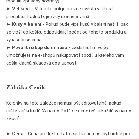
modulu Způsoby dopravy).
►
Velikost
- V tomto poli je možné uvést i velikost
produktu. Hodnota je vždy uváděna v m3.
►
Kusy v balení
- Pokud bude více kusů v balení než 1, pak
se vloží do košíku odpovídající počet od tohoto produktu a
vynásobí se cena.
►
Povolit nákup do mínusu
- zaškrtnutím volby
umožňujete na e-shopu nakupovat i zboží, u kterého vám
došla kladná skladová dostupnost.
Záložka Ceník
Kolonky na této záložce nemusí být editovatelné, pokud
máte zaškrtnuté Varianty. Poté se ceny řeší u každé varianty
zvlášť.
►
Cena
- Cena produktu. Tato částka nemusí být nutně pro