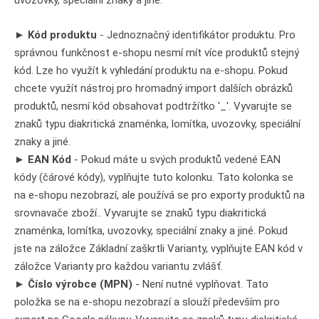
►
Kód produktu
- Jednoznačný identifikátor produktu. Pro
správnou funkčnost e-shopu nesmí mít více produktů stejný
kód. Lze ho využít k vyhledání produktu na e-shopu. Pokud
chcete využít nástroj pro hromadný import dalších obrázků
produktů, nesmí kód obsahovat podtržítko '_'. Vyvarujte se
znaků typu diakritická znaménka, lomítka, uvozovky, speciální
znaky a jiné.
►
EAN Kód
- Pokud máte u svých produktů vedené EAN
kódy (čárové kódy), vyplňujte tuto kolonku. Tato kolonka se
na e-shopu nezobrazí, ale používá se pro exporty produktů na
srovnavače zboží.. Vyvarujte se znaků typu diakritická
znaménka, lomítka, uvozovky, speciální znaky a jiné. Pokud
jste na záložce Základní zaškrtli Varianty, vyplňujte EAN kód v
záložce Varianty pro každou variantu zvlášť.
►
Číslo výrobce (MPN)
- Není nutné vyplňovat. Tato
položka se na e-shopu nezobrazí a slouží především pro