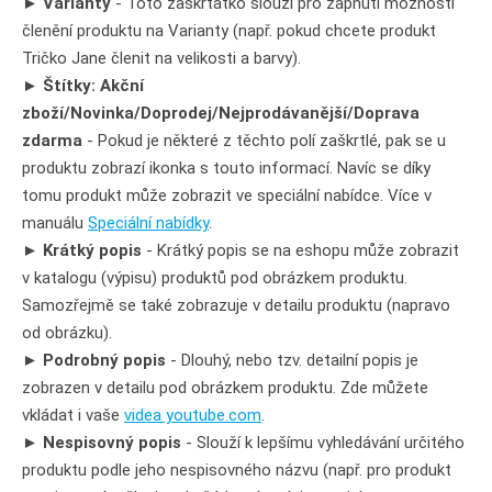
►
Varianty
- Toto zaškrtátko slouží pro zapnutí možnosti
členění produktu na Varianty (např. pokud chcete produkt
Tričko Jane členit na velikosti a barvy).
►
Štítky: Akční
zboží/Novinka/Doprodej/Nejprodávanější/Doprava
zdarma
- Pokud je některé z těchto polí zaškrtlé, pak se u
produktu zobrazí ikonka s touto informací. Navíc se díky
tomu produkt může zobrazit ve speciální nabídce. Více v
manuálu
Speciální nabídky
.
►
Krátký popis
- Krátký popis se na eshopu může zobrazit
v katalogu (výpisu) produktů pod obrázkem produktu.
Samozřejmě se také zobrazuje v detailu produktu (napravo
od obrázku).
►
Podrobný popis
- Dlouhý, nebo tzv. detailní popis je
zobrazen v detailu pod obrázkem produktu. Zde můžete
vkládat i vaše
videa youtube.com
.
►
Nespisovný popis
- Slouží k lepšímu vyhledávání určitého
produktu podle jeho nespisovného názvu (např. pro produkt