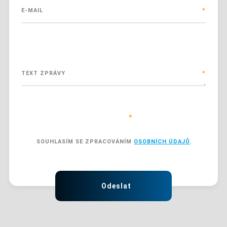
E-MAIL
*
TEXT ZPRÁVY
*
Položky označené hvězdičkou (
*
) jsou povinné.
SOUHLASÍM SE ZPRACOVÁNÍM
OSOBNÍCH ÚDAJŮ
.
SOUHLASÍM
SE
ZPRACOVÁNÍM
Formulář
OSOBNÍCH
ÚDAJŮ
.
se
Odeslat
nepodařilo
odeslat.