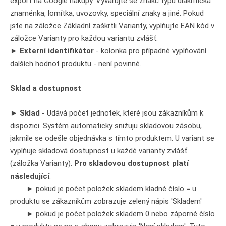
export na Google nákupy. Vyvarujte se znaků typu diakritická
znaménka, lomítka, uvozovky, speciální znaky a jiné. Pokud
jste na záložce Základní zaškrtli Varianty, vyplňujte EAN kód v
záložce Varianty pro každou variantu zvlášť.
►
Externí identifikátor
- kolonka pro případné vyplňování
dalších hodnot produktu - není povinné.
Sklad a dostupnost
►
Sklad
- Udává počet jednotek, které jsou zákazníkům k
dispozici. Systém automaticky snižuju skladovou zásobu,
jakmile se odešle objednávka s tímto produktem. U variant se
vyplňuje skladová dostupnost u každé varianty zvlášť
(záložka Varianty).
Pro skladovou dostupnost platí
následující
:
► pokud je počet položek skladem kladné číslo = u
produktu se zákazníkům zobrazuje zelený nápis 'Skladem'
► pokud je počet položek skladem 0 nebo záporné číslo